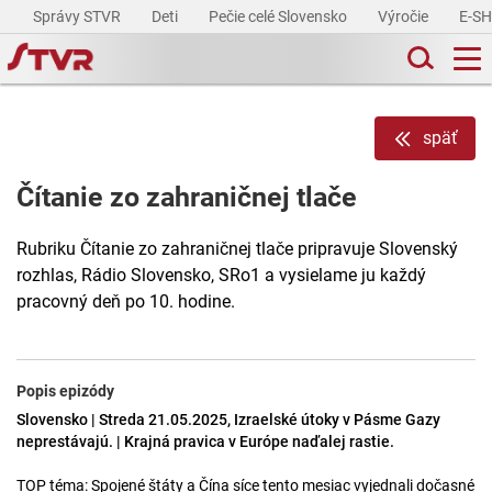
Správy STVR
Deti
Pečie celé Slovensko
Výročie
E-S
späť
Čítanie zo zahraničnej tlače
Rubriku Čítanie zo zahraničnej tlače pripravuje Slovenský
rozhlas, Rádio Slovensko, SRo1 a vysielame ju každý
pracovný deň po 10. hodine.
Popis epizódy
Slovensko | Streda 21.05.2025, Izraelské útoky v Pásme Gazy
neprestávajú. | Krajná pravica v Európe naďalej rastie.
TOP téma: Spojené štáty a Čína síce tento mesiac vyjednali dočasné