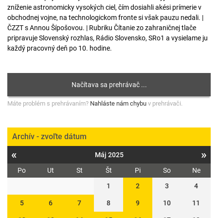
zníženie astronomicky vysokých ciel, čím dosiahli akési prímerie v
obchodnej vojne, na technologickom fronte si však pauzu nedali. |
ČZZT s Annou Šípošovou. | Rubriku Čítanie zo zahraničnej tlače
pripravuje Slovenský rozhlas, Rádio Slovensko, SRo1 a vysielame ju
každý pracovný deň po 10. hodine.
Máte problém s prehrávaním?
Nahláste nám chybu
v prehrávači.
Archív - zvoľte dátum
«
»
Máj 2025
Po
Ut
St
Št
Pi
So
Ne
1
2
3
4
5
6
7
8
9
10
11