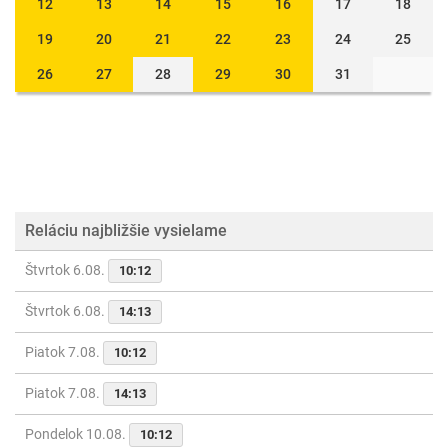
12
13
14
15
16
17
18
19
20
21
22
23
24
25
26
27
28
29
30
31
Reláciu najbližšie vysielame
Štvrtok 6.08.
10:12
Štvrtok 6.08.
14:13
Piatok 7.08.
10:12
Piatok 7.08.
14:13
Pondelok 10.08.
10:12