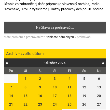
Čítanie zo zahraničnej tlače pripravuje Slovenský rozhlas, Rádio
Slovensko, SRo1 a vysielame ju každý pracovný deň po 10. hodine.
Máte problém s prehrávaním?
Nahláste nám chybu
v prehrávači.
Archív - zvoľte dátum
«
»
Október 2024
Po
Ut
St
Št
Pi
So
Ne
1
2
3
4
5
6
7
8
9
10
11
12
13
14
15
16
17
18
19
20
21
22
23
24
25
26
27