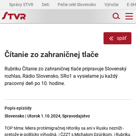
Správy STVR
Deti
Pečie celé Slovensko
Výročie
E-S
späť
Čítanie zo zahraničnej tlače
Rubriku Čítanie zo zahraničnej tlače pripravuje Slovenský
rozhlas, Rádio Slovensko, SRo1 a vysielame ju každý
pracovný deň po 10. hodine.
Popis epizódy
Slovensko | Utorok 1.10.2024, Spravodajstvo
TOP téma: Miera protiimigračnej rétoriky sa ani v Rusku nezníži -
pretože je politicky výhodná. | ČZZT s Michalom Dzúrikom. | Rubriku