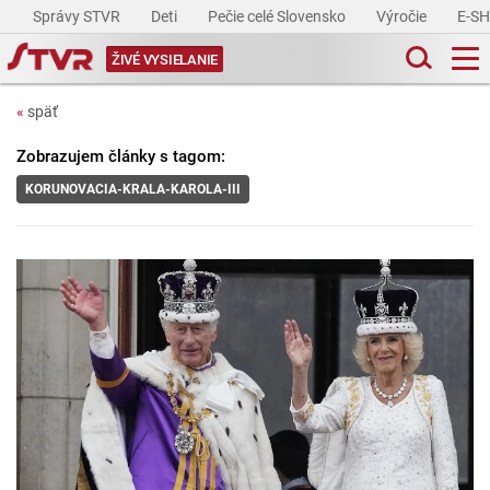
Správy STVR
Deti
Pečie celé Slovensko
Výročie
E-S
ŽIVÉ VYSIELANIE
«
späť
Zobrazujem články s tagom:
KORUNOVACIA-KRALA-KAROLA-III