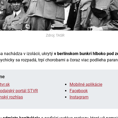
Zdroj: TASR
sa nachádza v izolácii, ukrytý
v berlínskom bunkri hlboko pod 
sychicky sa rozpadá, trpí chorobami a čoraz viac podlieha parano
ne
tvr.sk
Mobilné aplikácie
odajský portál STVR
Facebook
nský rozhlas
Instagram