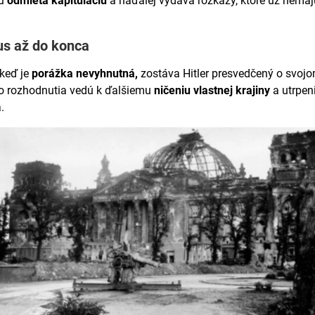
mu
odmieta kapituláciu
a naďalej vydáva rozkazy, ktoré už nemaj
s až do konca
 keď je
porážka nevyhnutná,
zostáva Hitler presvedčený o svoj
ho rozhodnutia vedú k ďalšiemu
ničeniu vlastnej krajiny
a utrpen
.