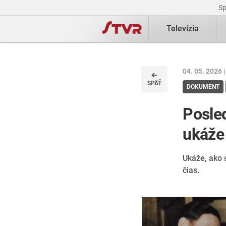
S
Televízia
04. 05. 2026 
SPÄŤ
DOKUMENT
Posled
ukáže
Ukáže, ako s
čias.