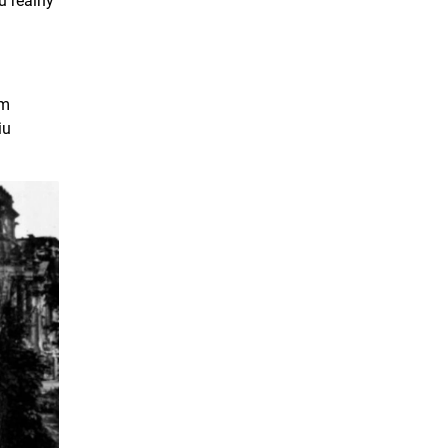
ú reálny
om
iu