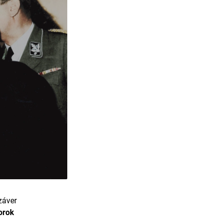
záver
orok