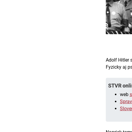
Adolf Hitler 
Fyzicky aj p
STVR onli
web
s
Sprav
Slove