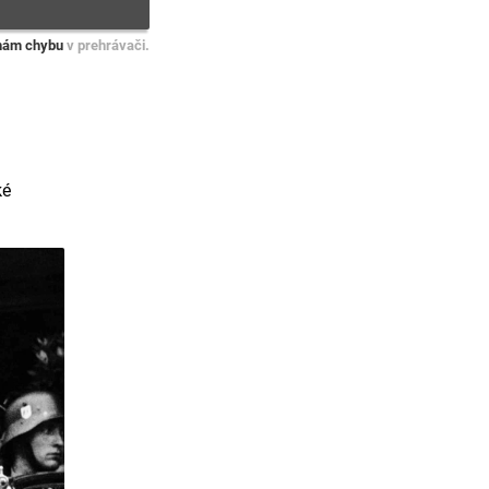
nám chybu
v prehrávači.
ké