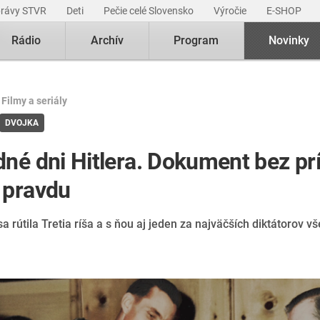
právy STVR
Deti
Pečie celé Slovensko
Výročie
E-SHOP
Rádio
Archív
Program
Novinky
|
Filmy a seriály
DVOJKA
né dni Hitlera. Dokument bez pr
 pravdu
a rútila Tretia ríša a s ňou aj jeden za najväčších diktátorov v