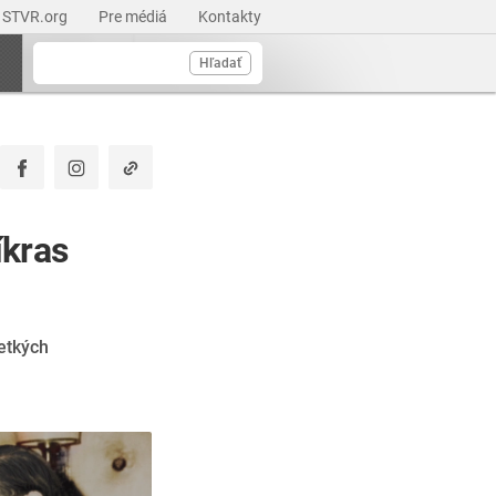
STVR.org
Pre médiá
Kontakty
Hľadať
íkras
šetkých