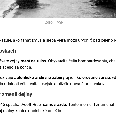
Zdroj: TASR
zuje, ako fanatizmus a slepá viera môžu urýchliť pád celého r
roskách
závere vojny
mení na ruiny.
Obyvatelia čelia bombardovaniu, ch
ížiaceho sa konca.
yužívajú
autentické archívne zábery
aj ich
kolorované verzie
, v
 udalosti ešte realistickejšie a bližšie dnešnému divákovi.
 zmenil dejiny
945
spáchal Adolf Hitler
samovraždu.
Tento moment znamenal
j reálny koniec nacistického režimu.