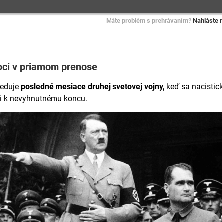
Máte problém s prehrávaním?
Nahláste 
ci v priamom prenose
eduje
posledné mesiace druhej svetovej vojny,
keď sa nacistic
i k nevyhnutnému koncu.