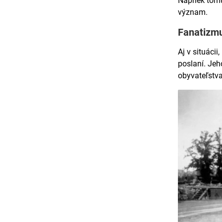
Napriek to
význam.
Fanatizmu
Aj v situácii,
poslaní. Je
obyvateľstva