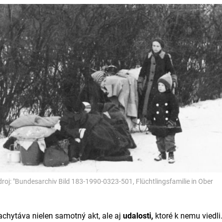
droj: "Bundesarchiv Bild 183-1990-0323-501, Flüchtlingsfamilie in Ober
chytáva nielen samotný akt, ale aj
udalosti,
ktoré k nemu viedli