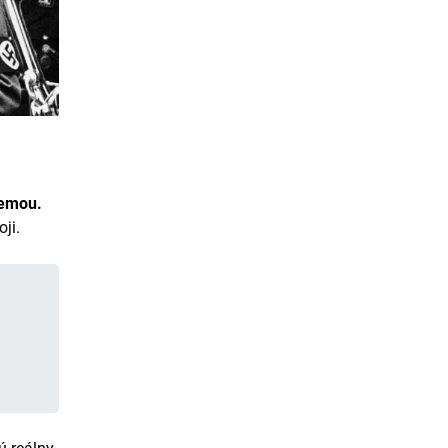
zemou.
ji.