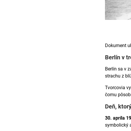
Dokument uka
Berlín v t
Berlín sa v 
strachu z bl
Tvorcovia v
čomu pôsobia
Deň, ktorý
30. apríla 1
symbolický a