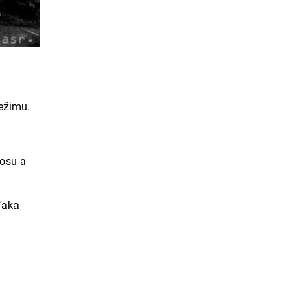
ežimu.
aosu a
ďaka