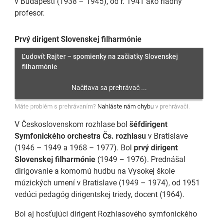
v Budapešti (1938 – 1945), od r. 1941 ako riadny
profesor.
Prvý dirigent Slovenskej filharmónie
Ľudovít Rajter – spomienky na začiatky Slovenskej
filharmónie
Máte problém s prehrávaním?
Nahláste nám chybu
v prehrávači.
V Československom rozhlase bol
šéfdirigent
Symfonického orchestra Čs. rozhlasu
v Bratislave
(1946 – 1949 a 1968 – 1977). Bol
prvý dirigent
Slovenskej filharmónie
(1949 – 1976). Prednášal
dirigovanie a komornú hudbu na Vysokej škole
múzických umení v Bratislave (1949 – 1974), od 1951
vedúci pedagóg dirigentskej triedy, docent (1964).
Bol aj hosťujúci dirigent Rozhlasového symfonického