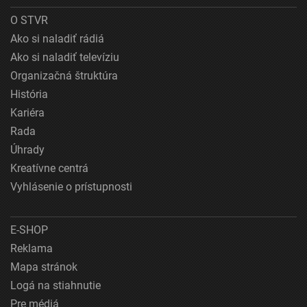
O STVR
Ako si naladiť rádiá
Ako si naladiť televíziu
Organizačná štruktúra
História
Kariéra
Rada
Úhrady
Kreatívne centrá
Vyhlásenie o prístupnosti
E-SHOP
Reklama
Mapa stránok
Logá na stiahnutie
Pre médiá