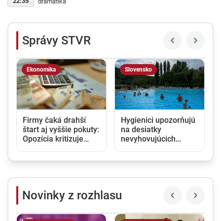
22:35
dramatika
Správy STVR
Ekonomika
Slovensko
Firmy čaká drahší
Hygienici upozorňujú
štart aj vyššie pokuty:
na desiatky
Opozícia kritizuje
nevyhovujúcich
zmeny v obchodnom
kúpalísk. K najväčším
registri, rezort
hrozbám patria
spravodlivosti ich
mykóza a kožné
obhajuje
infekcie
Novinky z rozhlasu