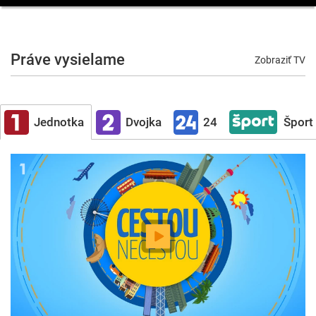
Práve vysielame
Zobraziť TV
Jednotka
Dvojka
24
Šport