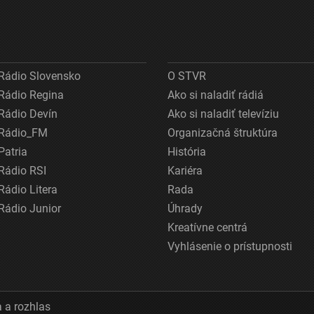
Rádio Slovensko
O STVR
Rádio Regina
Ako si naladiť rádiá
Rádio Devín
Ako si naladiť televíziu
Rádio_FM
Organizačná štruktúra
Patria
História
Rádio RSI
Kariéra
Rádio Litera
Rada
Rádio Junior
Úhrady
Kreatívne centrá
Vyhlásenie o prístupnosti
 a rozhlas