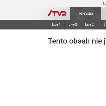
S
Televízia
Live 1
Live 2
Live 24
Š
Tento obsah nie j