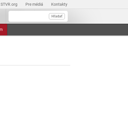
STVR.org
Pre médiá
Kontakty
Hľadať
am