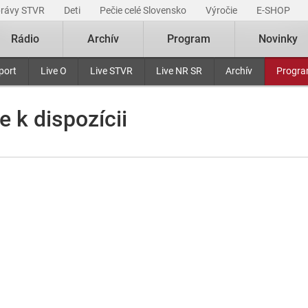
právy STVR
Deti
Pečie celé Slovensko
Výročie
E-SHOP
Rádio
Archív
Program
Novinky
port
Live O
Live STVR
Live NR SR
Archív
Progr
e k dispozícii