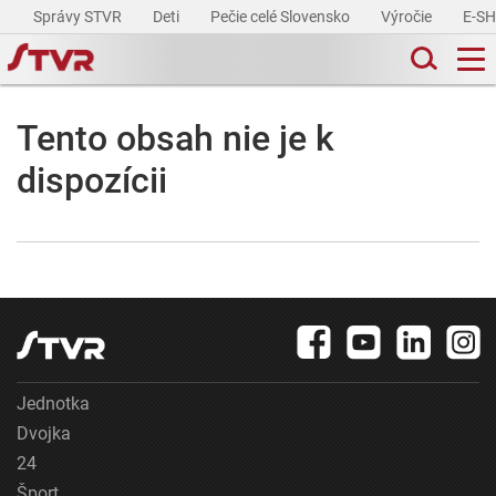
Správy STVR
Deti
Pečie celé Slovensko
Výročie
E-S
Tento obsah nie je k
dispozícii
Jednotka
Dvojka
24
Šport