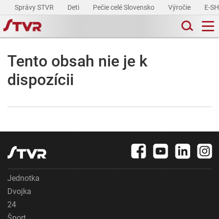
Správy STVR
Deti
Pečie celé Slovensko
Výročie
E-S
Tento obsah nie je k
dispozícii
Jednotka
Dvojka
24
Šport