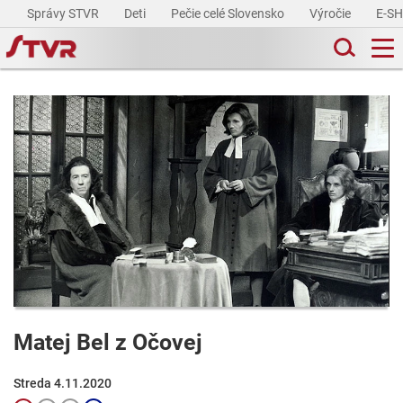
Správy STVR
Deti
Pečie celé Slovensko
Výročie
E-S
Matej Bel z Očovej
Streda 4.11.2020