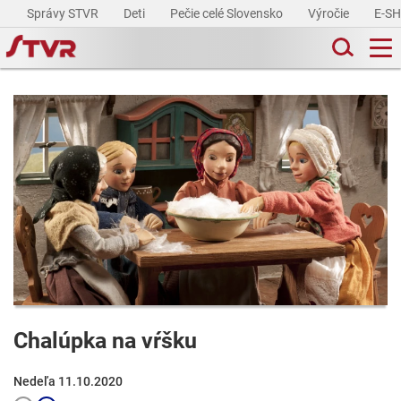
Správy STVR
Deti
Pečie celé Slovensko
Výročie
E-S
Chalúpka na vŕšku
Nedeľa 11.10.2020