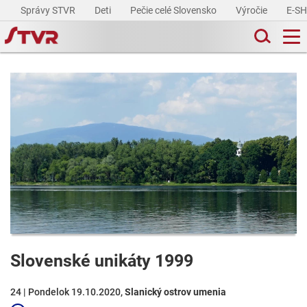
Správy STVR
Deti
Pečie celé Slovensko
Výročie
E-S
Slovenské unikáty 1999
24 | Pondelok 19.10.2020,
Slanický ostrov umenia