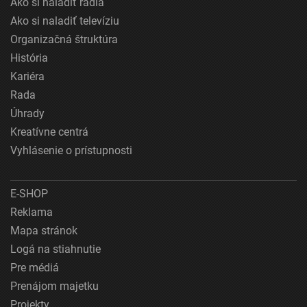
Ako si naladiť rádiá
Ako si naladiť televíziu
Organizačná štruktúra
História
Kariéra
Rada
Úhrady
Kreatívne centrá
Vyhlásenie o prístupnosti
E-SHOP
Reklama
Mapa stránok
Logá na stiahnutie
Pre médiá
Prenájom majetku
Projekty