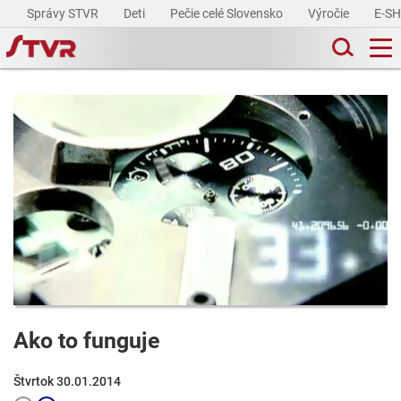
Správy STVR
Deti
Pečie celé Slovensko
Výročie
E-S
Ako to funguje
Štvrtok 30.01.2014