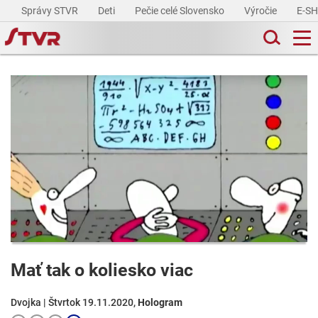
Správy STVR
Deti
Pečie celé Slovensko
Výročie
E-S
Mať tak o koliesko viac
Dvojka | Štvrtok 19.11.2020,
Hologram