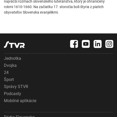
najväčší rozmach slovenského luteránstva, ktorý je ohraničený
rokmi 1610-1660. Na začiatku 17. storočia boli štyria z piatich
obyvateľov Slovenska evanjelikmi.
Jednotka
Dvojka
24
Šport
Správy STVR
Podcasty
Mobilné aplikácie