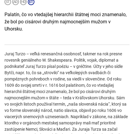
Palatín, čo vo vtedajšej hierarchii štátnej moci znamenalo,
že bol po cisárovi druhým najmocnejším mužom v
Uhorsku.
Juraj Turzo – veľká renesančná osobnosť, takmer na rok presne
rovesník geniálneho W. Shakespeara. Politik, vojak, diplomat a
podnikateľ Juraj Turzo písal poéziu – v gréčtine. Účty v jeho sídle
Bytči, napr. to, čo sa „strovilo“ na veľkolepých svadbách či
pompéznych pohreboch v rodine, sa viedli v slovenčine. Od roku
1609 do svojej smrti v r. 1616 bol palatínom, čo vo vtedajšej
hierarchii štátnej moci znamenalo, že bol po cisárovi druhým
najmocnejším mužom v štáte – teda v Kráľovskom Uhorsku. Sám
vo svojich listoch používal termín, „naša slovenská nácia“, ktorý sa
vo forme slovenský národ, natio slavica, objavil po roku 1606 vo
viacerých snemových uzneseniach. Napríklad v zákone, na základe
ktorého v orgánoch mestskej samosprávy mali mať prioritné
zastúpenie Nemci, Slováci a Maďari. Za Juraja Turza sa začal