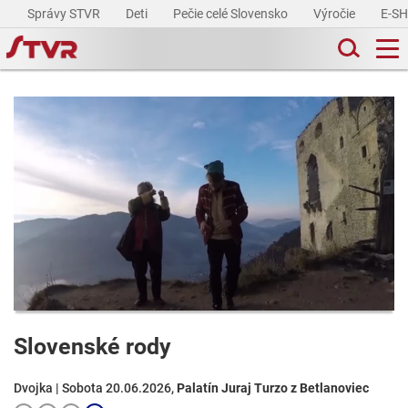
Správy STVR
Deti
Pečie celé Slovensko
Výročie
E-S
Slovenské rody
Dvojka | Sobota 20.06.2026,
Palatín Juraj Turzo z Betlanoviec