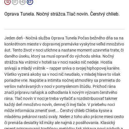
Oprava Tunela. Nočný strážca.Tlač novín. Čerstvý chlieb.
Jeden deň - Nočná služba Oprava Tunela Počas bežného dňa sa na
konkrétnom mieste v dopravnej premávke vyskytne veľké množstvo
áut. Tento život v noci utíchne a nastane moment uzavretia trate, či
daného úseku, ktorý sa musí opraviť do východu slnka. Nočný
strážca Na vrátnici v hoteli sa v noci naoko nič nedeje. Hostia
snívajú a mladý vrátnik – rapper sníva o svojej hiphopovej kariére.
Všetko vyzerá akoby sa v noci nič neudialo, v mladej hlave to však
poriadne vrie. Napätie a intimita nočnej atmosféry sa premieta do
veršov nahrávaných v noci v pomyslenom štúdiu. Príchod rána
značí prípravu raňajok a odhodlania k novým výzvam čerstvého
rána. Tlač novín V noci je treba vytlačiť a rozdistribuovať takmer
každý deň množstvo novín, dennej či inej tlače. V priebehu noci
môže informácia zmeniť svet... Čerstvý chlieb Chleba kysne a
mladému pekárovi rastú svaly. Nielen z toho ako prácne miesi cesto
či prenáša desiatky kíl múky ale najmä z posilňovania. Klasický
recept pripravovaný tradičnou metódou tak získava nový nádych a