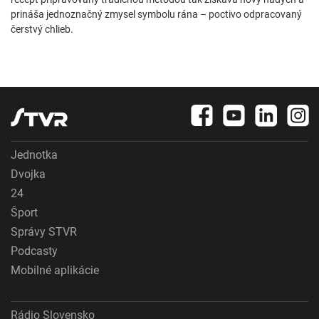
prináša jednoznačný zmysel symbolu rána – poctivo odpracovaný
čerstvý chlieb.
Jednotka
Dvojka
24
Šport
Správy STVR
Podcasty
Mobilné aplikácie
Rádio Slovensko