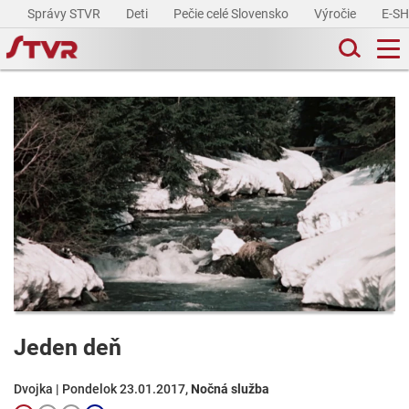
Správy STVR
Deti
Pečie celé Slovensko
Výročie
E-S
Jeden deň
Dvojka | Pondelok 23.01.2017,
Nočná služba