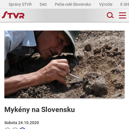
Správy STVR
Deti
Pečie celé Slovensko
Výročie
E-S
Mykény na Slovensku
Sobota 24.10.2020