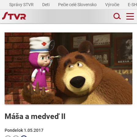
Správy STVR
Deti
Pečie celé Slovensko
Výročie
E-S
Máša a medveď II
Pondelok 1.05.2017