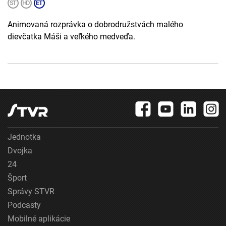
Animovaná rozprávka o dobrodružstvách malého
dievčatka Máši a veľkého medveďa.
Jednotka
Dvojka
24
Šport
Správy STVR
Podcasty
Mobilné aplikácie