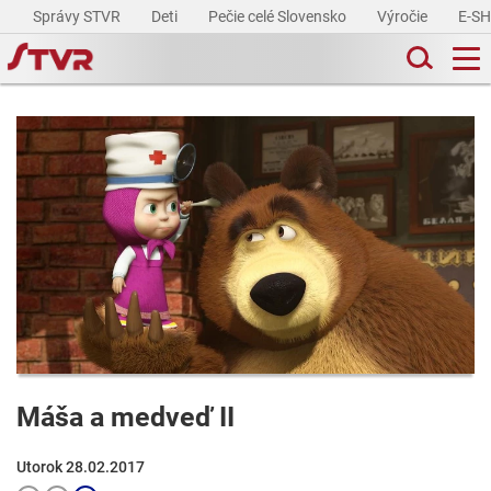
Správy STVR
Deti
Pečie celé Slovensko
Výročie
E-S
Máša a medveď II
Utorok 28.02.2017