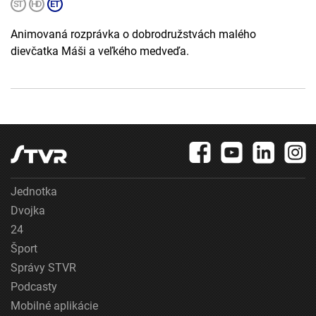
Animovaná rozprávka o dobrodružstvách malého
dievčatka Máši a veľkého medveďa.
Jednotka
Dvojka
24
Šport
Správy STVR
Podcasty
Mobilné aplikácie