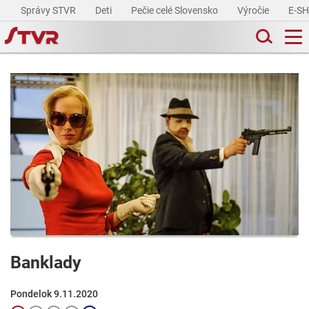
Správy STVR
Deti
Pečie celé Slovensko
Výročie
E-S
Banklady
Pondelok 9.11.2020