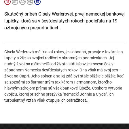
Skutočný príbeh Gisely Werlerovej, prvej nemeckej bankovej
lupičky, ktorá sa v šesťdesiatych rokoch podieľala na 19
ozbrojených prepadnutiach.
Gisela Werlerová má tridsať rokov, je slobodná, pracuje v továrni na
tapety a žije so svojimi rodičmi v skromných podmienkach. Jej
nudný život sa ničím nelíši od života státisícov jej rovesníčok v
západnom Nemecku šesťdesiatych rokov. Ona však má svoj sen -
život na Capri. Jeho splnenie sa jej zdá byť stále bližšie a bližšie, keď
sa zoznámi so šarmantným taxikárom Hermannom, ktorého
hlavným zdrojom príjmu sú však bankové lúpeže. Čoskoro vytvoria
dvojicu, ktorej prischne prezývka "nemeckí Bonnie a Clyde", ich
turbulentný vzťah však otupuje ich ostražitosť...