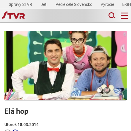
Správy STVR
Deti
Pečie celé Slovensko
Výročie
E-S
Elá hop
Utorok 18.03.2014