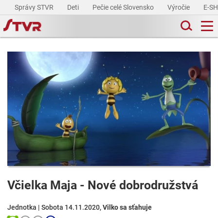
Správy STVR
Deti
Pečie celé Slovensko
Výročie
E-S
Včielka Maja - Nové dobrodružstvá
Jednotka | Sobota 14.11.2020,
Vilko sa sťahuje