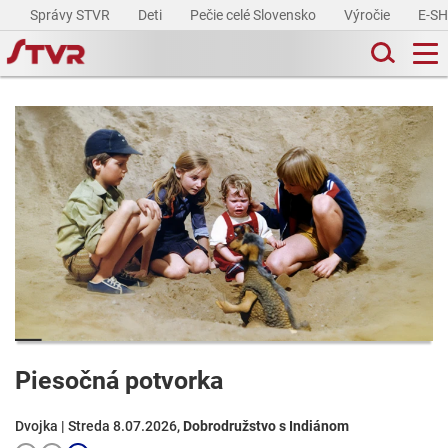
Správy STVR
Deti
Pečie celé Slovensko
Výročie
E-S
Piesočná potvorka
Dvojka | Streda 8.07.2026,
Dobrodružstvo s Indiánom