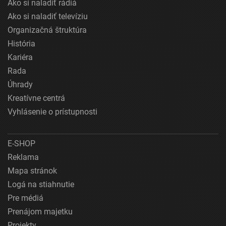
Ako si naladiť rádiá
Ako si naladiť televíziu
Organizačná štruktúra
História
Kariéra
Rada
Úhrady
Kreatívne centrá
Vyhlásenie o prístupnosti
E-SHOP
Reklama
Mapa stránok
Logá na stiahnutie
Pre médiá
Prenájom majetku
Projekty