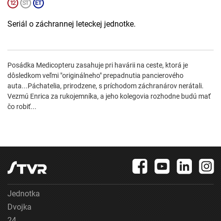
Seriál o záchrannej leteckej jednotke.
Posádka Medicopteru zasahuje pri havárii na ceste, ktorá je
dôsledkom veľmi "originálneho" prepadnutia pancierového
auta...Páchatelia, prirodzene, s príchodom záchranárov nerátali.
Vezmú Enrica za rukojemníka, a jeho kolegovia rozhodne budú mať
čo robiť...
Jednotka
Dvojka
24