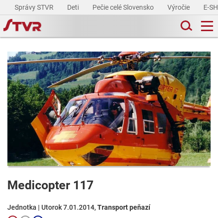
Správy STVR
Deti
Pečie celé Slovensko
Výročie
E-S
Medicopter 117
Jednotka | Utorok 7.01.2014,
Transport peňazí