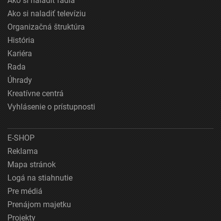
Ako si naladiť rádiá
Ako si naladiť televíziu
Organizačná štruktúra
História
Kariéra
Rada
Úhrady
Kreatívne centrá
Vyhlásenie o prístupnosti
E-SHOP
Reklama
Mapa stránok
Logá na stiahnutie
Pre médiá
Prenájom majetku
Projekty