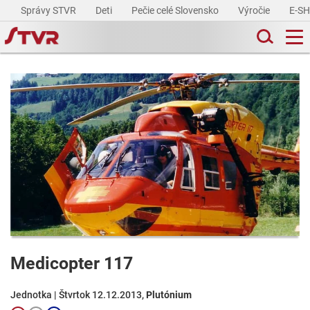
Správy STVR
Deti
Pečie celé Slovensko
Výročie
E-S
Medicopter 117
Jednotka | Štvrtok 12.12.2013,
Plutónium