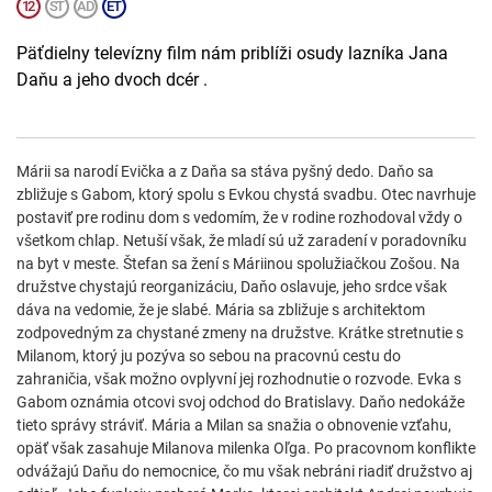
Päťdielny televízny film nám priblíži osudy lazníka Jana
Daňu a jeho dvoch dcér .
Márii sa narodí Evička a z Daňa sa stáva pyšný dedo. Daňo sa
zbližuje s Gabom, ktorý spolu s Evkou chystá svadbu. Otec navrhuje
postaviť pre rodinu dom s vedomím, že v rodine rozhodoval vždy o
všetkom chlap. Netuší však, že mladí sú už zaradení v poradovníku
na byt v meste. Štefan sa žení s Máriinou spolužiačkou Zošou. Na
družstve chystajú reorganizáciu, Daňo oslavuje, jeho srdce však
dáva na vedomie, že je slabé. Mária sa zbližuje s architektom
zodpovedným za chystané zmeny na družstve. Krátke stretnutie s
Milanom, ktorý ju pozýva so sebou na pracovnú cestu do
zahraničia, však možno ovplyvní jej rozhodnutie o rozvode. Evka s
Gabom oznámia otcovi svoj odchod do Bratislavy. Daňo nedokáže
tieto správy stráviť. Mária a Milan sa snažia o obnovenie vzťahu,
opäť však zasahuje Milanova milenka Oľga. Po pracovnom konflikte
odvážajú Daňu do nemocnice, čo mu však nebráni riadiť družstvo aj