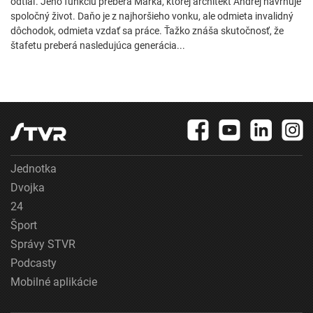
odtiaľ. Jeho funkciu preberá Marka, ktorej architekt Andrej navrhuje
spoločný život. Daňo je z najhoršieho vonku, ale odmieta invalidný
dôchodok, odmieta vzdať sa práce. Ťažko znáša skutočnosť, že
štafetu preberá nasledujúca generácia...
Jednotka
Dvojka
24
Šport
Správy STVR
Podcasty
Mobilné aplikácie