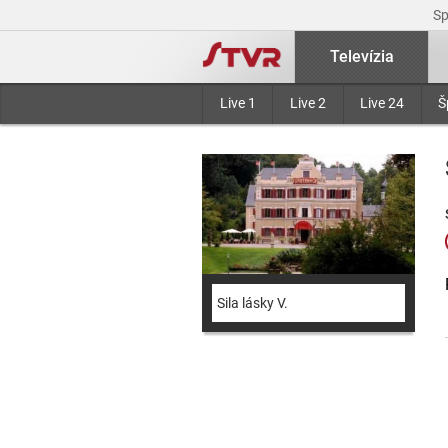
S
Televízia
Live 1
Live 2
Live 24
Š
Sila lásky V.