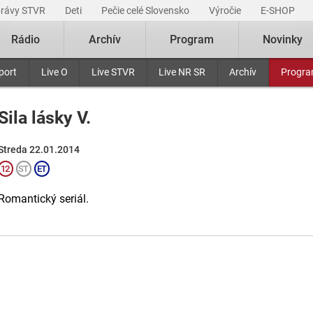
právy STVR
Deti
Pečie celé Slovensko
Výročie
E-SHOP
Rádio
Archív
Program
Novinky
port
Live O
Live STVR
Live NR SR
Archív
Progr
Sila lásky V.
Streda 22.01.2014
Romantický seriál.