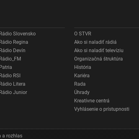
Rádio Slovensko
O STVR
Rádio Regina
Ako si naladiť rádiá
Rádio Devín
Ako si naladiť televíziu
Rádio_FM
Organizačná štruktúra
Patria
História
Rádio RSI
Kariéra
Rádio Litera
Rada
Rádio Junior
Úhrady
Kreatívne centrá
Vyhlásenie o prístupnosti
 a rozhlas