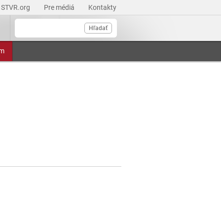
STVR.org
Pre médiá
Kontakty
Hľadať
am