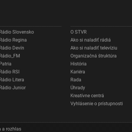
Rádio Slovensko
O STVR
Rádio Regina
Ako si naladiť rádiá
Rádio Devín
Ako si naladiť televíziu
Rádio_FM
Organizačná štruktúra
Patria
História
Rádio RSI
Kariéra
Rádio Litera
Rada
Rádio Junior
Úhrady
Kreatívne centrá
Vyhlásenie o prístupnosti
 a rozhlas