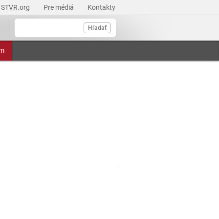
STVR.org
Pre médiá
Kontakty
Hľadať
am