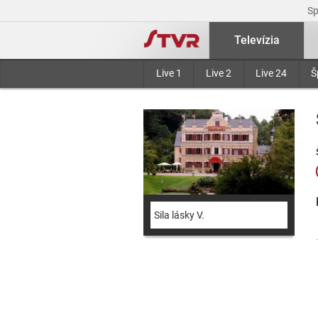
S
Televízia
Live 1
Live 2
Live 24
Š
Sila lásky V.