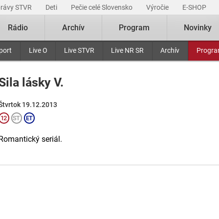
právy STVR
Deti
Pečie celé Slovensko
Výročie
E-SHOP
Rádio
Archív
Program
Novinky
port
Live O
Live STVR
Live NR SR
Archív
Progr
Sila lásky V.
Štvrtok 19.12.2013
Romantický seriál.