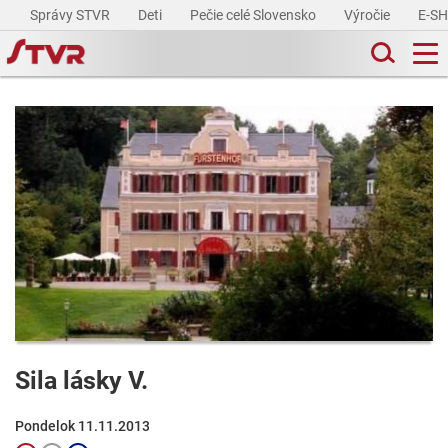
Správy STVR
Deti
Pečie celé Slovensko
Výročie
E-S
Sila lásky V.
Pondelok 11.11.2013