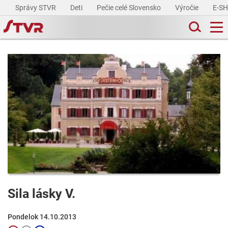
Správy STVR
Deti
Pečie celé Slovensko
Výročie
E-S
Sila lásky V.
Pondelok 14.10.2013