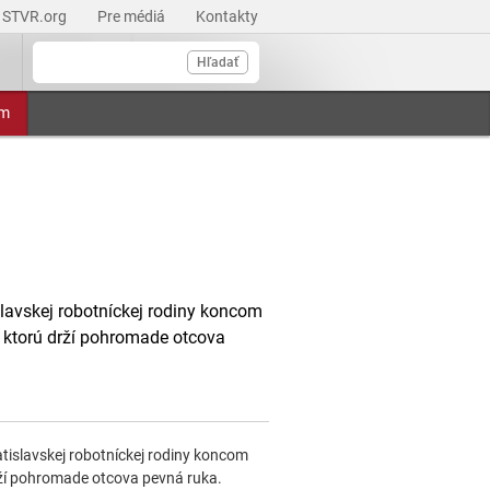
STVR.org
Pre médiá
Kontakty
Hľadať
am
slavskej robotníckej rodiny koncom
 ktorú drží pohromade otcova
atislavskej robotníckej rodiny koncom
rží pohromade otcova pevná ruka.