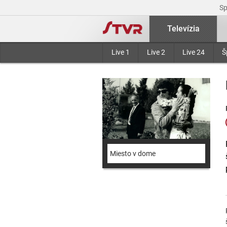
S
Televízia
Live 1
Live 2
Live 24
Š
Miesto v dome