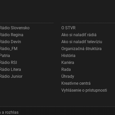
Rádio Slovensko
O STVR
Rádio Regina
Ako si naladiť rádiá
Rádio Devín
Ako si naladiť televíziu
Rádio_FM
Organizačná štruktúra
Patria
História
Rádio RSI
Kariéra
Rádio Litera
Rada
Rádio Junior
Úhrady
Kreatívne centrá
Vyhlásenie o prístupnosti
 a rozhlas