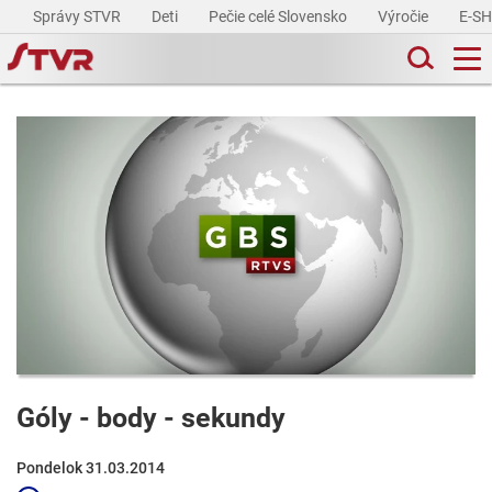
Správy STVR
Deti
Pečie celé Slovensko
Výročie
E-S
Góly - body - sekundy
Pondelok 31.03.2014