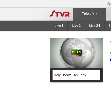
S
Televízia
Live 1
Live 2
Live 24
Š
Góly - body - sekundy