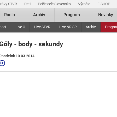
právy STVR
Deti
Pečie celé Slovensko
Výročie
E-SHOP
Rádio
Archív
Program
Novinky
port
Live O
Live STVR
Live NR SR
Archív
Progr
Góly - body - sekundy
Pondelok 10.03.2014