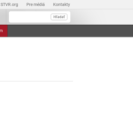
STVR.org
Pre médiá
Kontakty
Hľadať
am