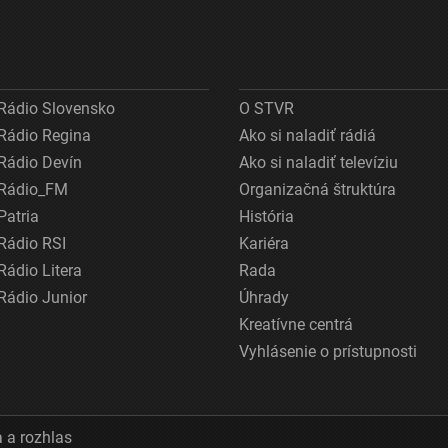
Rádio Slovensko
O STVR
Rádio Regina
Ako si naladiť rádiá
Rádio Devín
Ako si naladiť televíziu
Rádio_FM
Organizačná štruktúra
Patria
História
Rádio RSI
Kariéra
Rádio Litera
Rada
Rádio Junior
Úhrady
Kreatívne centrá
Vyhlásenie o prístupnosti
 a rozhlas