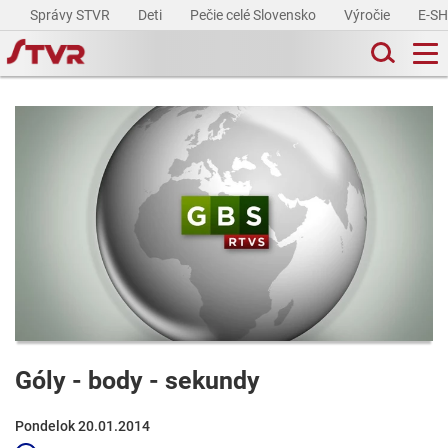
Správy STVR
Deti
Pečie celé Slovensko
Výročie
E-S
Góly - body - sekundy
Pondelok 20.01.2014