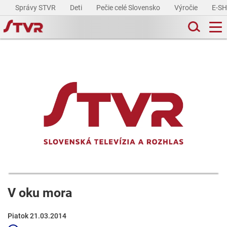
Správy STVR
Deti
Pečie celé Slovensko
Výročie
E-S
V oku mora
Piatok 21.03.2014