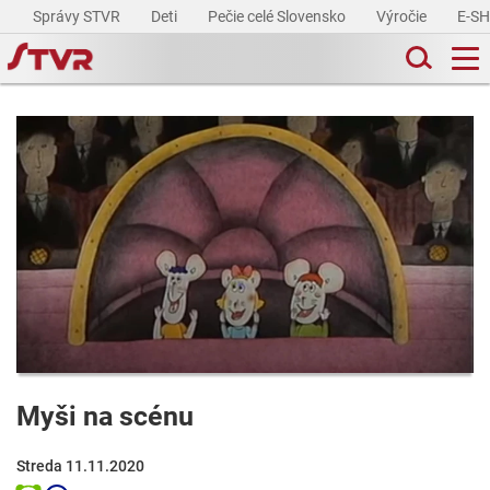
Správy STVR
Deti
Pečie celé Slovensko
Výročie
E-S
Myši na scénu
Streda 11.11.2020