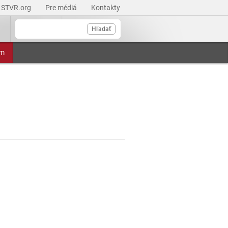
STVR.org
Pre médiá
Kontakty
Hľadať
am