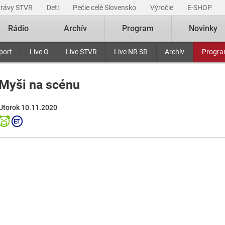
právy STVR
Deti
Pečie celé Slovensko
Výročie
E-SHOP
Rádio
Archív
Program
Novinky
port
Live O
Live STVR
Live NR SR
Archív
Progr
Myši na scénu
Utorok 10.11.2020