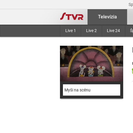
S
Televízia
Live 1
Live 2
Live 24
Š
Myši na scénu