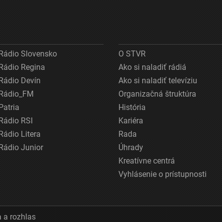
Rádio Slovensko
O STVR
Rádio Regina
Ako si naladiť rádiá
Rádio Devín
Ako si naladiť televíziu
Rádio_FM
Organizačná štruktúra
Patria
História
Rádio RSI
Kariéra
Rádio Litera
Rada
Rádio Junior
Úhrady
Kreatívne centrá
Vyhlásenie o prístupnosti
 a rozhlas