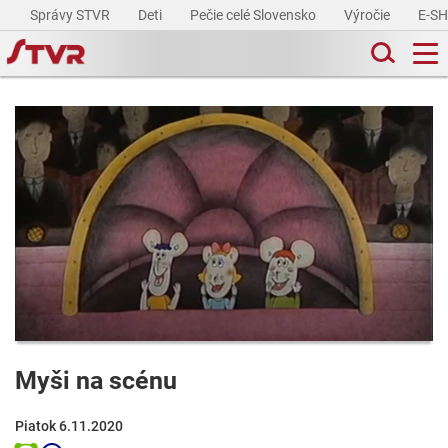
Správy STVR
Deti
Pečie celé Slovensko
Výročie
E-S
Myši na scénu
Piatok 6.11.2020