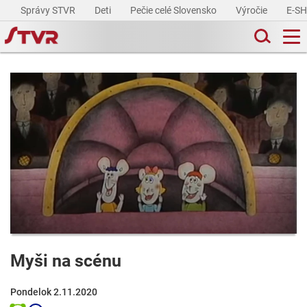
Správy STVR
Deti
Pečie celé Slovensko
Výročie
E-S
Myši na scénu
Pondelok 2.11.2020