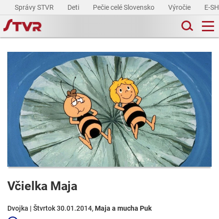
Správy STVR
Deti
Pečie celé Slovensko
Výročie
E-S
Včielka Maja
Dvojka | Štvrtok 30.01.2014,
Maja a mucha Puk