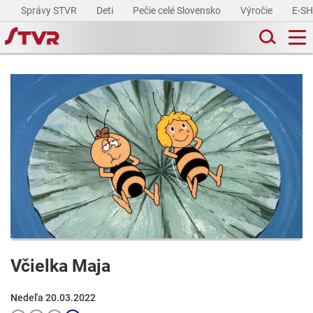
Správy STVR
Deti
Pečie celé Slovensko
Výročie
E-S
Včielka Maja
Nedeľa 20.03.2022