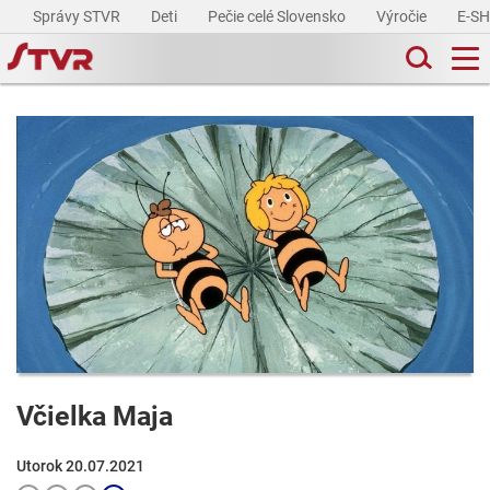
Správy STVR
Deti
Pečie celé Slovensko
Výročie
E-S
Včielka Maja
Utorok 20.07.2021