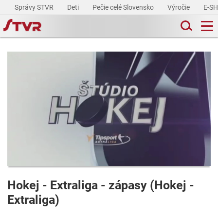
Správy STVR
Deti
Pečie celé Slovensko
Výročie
E-S
Hokej - Extraliga - zápasy (Hokej -
Extraliga)