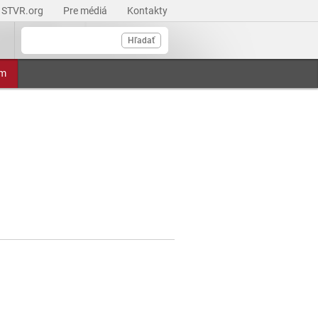
STVR.org
Pre médiá
Kontakty
Hľadať
am