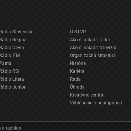
Rádio Slovensko
O STVR
Rádio Regina
Ako si naladiť rádiá
Rádio Devín
Ako si naladiť televíziu
Rádio_FM
Organizačná štruktúra
Patria
História
Rádio RSI
Kariéra
Rádio Litera
Rada
Rádio Junior
Úhrady
Kreatívne centrá
Vyhlásenie o prístupnosti
 a rozhlas