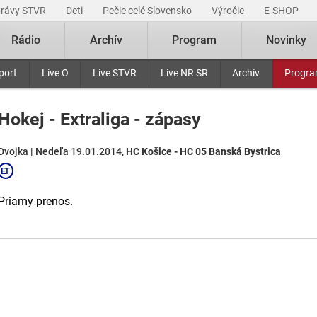
právy STVR
Deti
Pečie celé Slovensko
Výročie
E-SHOP
Rádio
Archív
Program
Novinky
port
Live O
Live STVR
Live NR SR
Archív
Progr
Hokej - Extraliga - zápasy
Dvojka | Nedeľa 19.01.2014,
HC Košice - HC 05 Banská Bystrica
Priamy prenos.