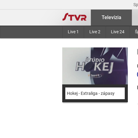
S
Televízia
Live 1
Live 2
Live 24
Š
Hokej - Extraliga - zápasy