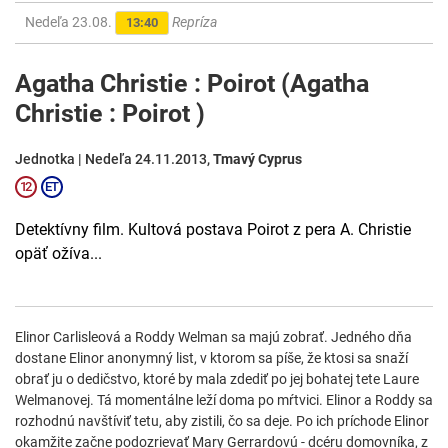
Nedeľa 23.08.
Repríza
13:40
Agatha Christie : Poirot (Agatha
Christie : Poirot )
Jednotka | Nedeľa 24.11.2013,
Tmavý Cyprus
Detektívny film. Kultová postava Poirot z pera A. Christie
opäť ožíva...
Elinor Carlisleová a Roddy Welman sa majú zobrať. Jedného dňa
dostane Elinor anonymný list, v ktorom sa píše, že ktosi sa snaží
obrať ju o dedičstvo, ktoré by mala zdediť po jej bohatej tete Laure
Welmanovej. Tá momentálne leží doma po mŕtvici. Elinor a Roddy sa
rozhodnú navštíviť tetu, aby zistili, čo sa deje. Po ich príchode Elinor
okamžite začne podozrievať Mary Gerrardovú - dcéru domovníka, z