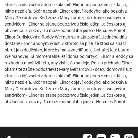
ktorej sa idú všetci v dome zblázniť. Elinorino podozrenie, zdá sa,
nikto nezdieľa. Skôr naopak. Elinor objaví Roddyho, ako bozkáva
Mary Gerrardovú. Keď zrazu Mary zomrie, po otrave lososovým
sendvičom - Elinor sa stane podozrivou číslo jeden...a čoskoro aj
obvinenou z vraždy. Tu môže pomôcť iba jeden - Hercules Poirot. ,
Elinor Carlisleová a Roddy Welman sa majú zobrať. Jedného dňa
dostane Elinor anonymný list, v ktorom sa píše, že ktosi sa snaží
obrať ju o dedičstvo, ktoré by mala zdediť po jej bohatej tete Laure
Welmanovej. Tá momentálne leží doma po mŕtvici. Elinor a Roddy sa
rozhodnú navštíviť tetu, aby zistili, čo sa deje. Po ich príchode Elinor
okamžite začne podozrievať Mary Gerrardovú - dcéru domovníka, z
ktorej sa idú všetci v dome zblázniť. Elinorino podozrenie, zdá sa,
nikto nezdieľa. Skôr naopak. Elinor objaví Roddyho, ako bozkáva
Mary Gerrardovú. Keď zrazu Mary zomrie, po otrave lososovým
sendvičom - Elinor sa stane podozrivou číslo jeden...a čoskoro aj
obvinenou z vraždy. Tu môže pomôcť iba jeden - Hercules Poirot.