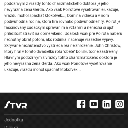
podozrivým z vraždy tohto charizmatického doktora je jeho
nevýrazná žena Gerda. Ako však Poirotove vyšetrovanie ukazuje,
vraždu mohol spáchať ktokoľvek..., Dom na vidieku a v ňom
podivuhodná rodina, ktorá hrá rovnako podivuhodné hry. Poirot je
fascinovaný čudáckym správaním a vzťahmi a nenechá si ujsť
príležitosť stráviť na dome víkend. Udalosti však pre Poirota naberú
nechutný obrat potom, ako rodinka inscenuje vražedné výjavy.
Skrývané nechutenstvo vystrieda reálne zhrozenie. John Christow,
ktorý hral v tomto divadielku rolu "obete" bol skutočne zastrelený.
Hlavným podozrivým z vraždy tohto charizmatického doktora je
jeho nevýrazná žena Gerda. Ako však Poirotove vyšetrovanie
ukazuje, vraždu mohol spáchať ktokoľvek...
Jednotka
Dvojka