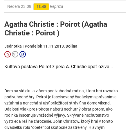
Nedeľa 23.08.
Repríza
13:40
Agatha Christie : Poirot (Agatha
Christie : Poirot )
Jednotka | Pondelok 11.11.2013,
Dolina
Kultová postava Poirot z pera A. Christie opäť ožíva...
Dom na vidieku a v ňom podivuhodná rodina, ktorá hrá rovnako
podivuhodné hry. Poirot je fascinovaný čudáckym správaním a
vzťahmi a nenechá si ujsť príležitosť stráviť na dome víkend.
Udalosti však pre Poirota naberú nechutný obrat potom, ako
rodinka inscenuje vražedné výjavy. Skrývané nechutenstvo
vystrieda reálne zhrozenie. John Christow, ktorý hral v tomto
divadielku rolu "obete" bol skutočne zastrelený. Hlavným