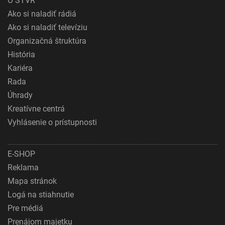
O STVR
Ako si naladiť rádiá
Ako si naladiť televíziu
Organizačná štruktúra
História
Kariéra
Rada
Úhrady
Kreatívne centrá
Vyhlásenie o prístupnosti
E-SHOP
Reklama
Mapa stránok
Logá na stiahnutie
Pre médiá
Prenájom majetku