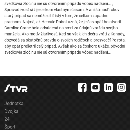
svedkovia zločinu nie sú otvorením prípadu vôbec nadšení... ,
Spravodlivosť si žije celkom vlastným časom. A ani štrnásť rokov
starý prípad sa nemôže cítiť istý v tom, že celkom zapadne
prachom. Najmä, ak Hercule Poirot uzná, že je čas opäť ho otvoriť.
Caroline Crane bola odsúdená na smrť za údajnú vraždu svojho
manžela. Ako motív žiarlivosť. Keď sa však ich dcéra vráti z Kanady,
dozvedá sa skutočnú pravdu o svojich rodičoch a presvedčí Poirota,
aby opäť prešetril celý prípad. Avšak ako sa čoskoro ukáže, pôvodní
svedkovia zločinu nie sú otvorením prípadu vôbec nadšení...
Jednotka
Dvojka
24
Šport