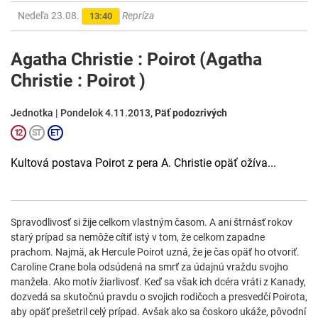
Nedeľa 23.08.
Repríza
13:40
Agatha Christie : Poirot (Agatha
Christie : Poirot )
Jednotka | Pondelok 4.11.2013,
Päť podozrivých
Kultová postava Poirot z pera A. Christie opäť ožíva...
Spravodlivosť si žije celkom vlastným časom. A ani štrnásť rokov
starý prípad sa nemôže cítiť istý v tom, že celkom zapadne
prachom. Najmä, ak Hercule Poirot uzná, že je čas opäť ho otvoriť.
Caroline Crane bola odsúdená na smrť za údajnú vraždu svojho
manžela. Ako motív žiarlivosť. Keď sa však ich dcéra vráti z Kanady,
dozvedá sa skutočnú pravdu o svojich rodičoch a presvedčí Poirota,
aby opäť prešetril celý prípad. Avšak ako sa čoskoro ukáže, pôvodní