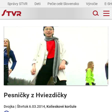
Správy STVR
Deti
Pečie celé Slovensko
Výročie
E-S
Pesničky z Hviezdičky
Dvojka | Štvrtok 6.03.2014,
Kolieskové korčule