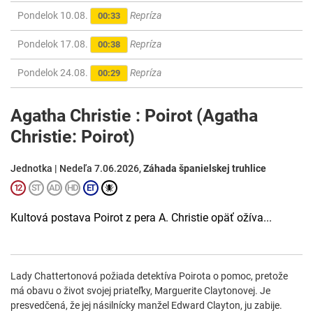
Pondelok 10.08.
Repríza
00:33
Pondelok 17.08.
Repríza
00:38
Pondelok 24.08.
Repríza
00:29
Agatha Christie : Poirot (Agatha
Christie: Poirot)
Jednotka | Nedeľa 7.06.2026,
Záhada španielskej truhlice
Kultová postava Poirot z pera A. Christie opäť ožíva...
Lady Chattertonová požiada detektíva Poirota o pomoc, pretože
má obavu o život svojej priateľky, Marguerite Claytonovej. Je
presvedčená, že jej násilnícky manžel Edward Clayton, ju zabije.