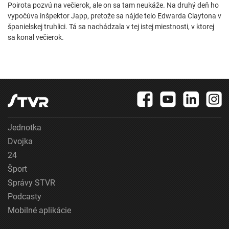
Poirota pozvú na večierok, ale on sa tam neukáže. Na druhý deň ho
vypočúva inšpektor Japp, pretože sa nájde telo Edwarda Claytona v
španielskej truhlici. Tá sa nachádzala v tej istej miestnosti, v ktorej
sa konal večierok.
Jednotka
Dvojka
24
Šport
Správy STVR
Podcasty
Mobilné aplikácie