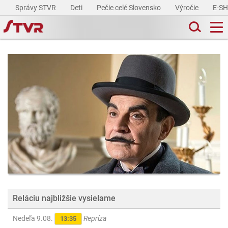
Správy STVR
Deti
Pečie celé Slovensko
Výročie
E-S
Reláciu najbližšie vysielame
Nedeľa 9.08.
Repríza
13:35