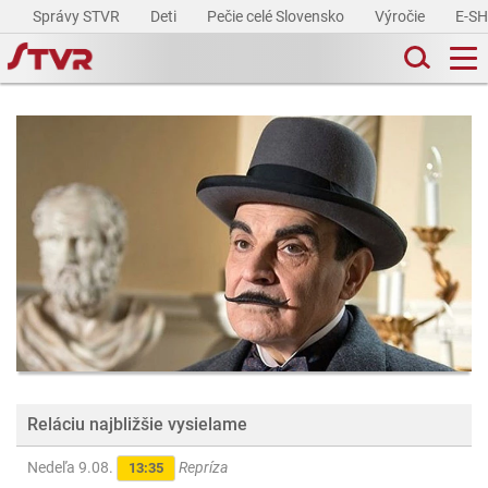
Správy STVR
Deti
Pečie celé Slovensko
Výročie
E-S
Reláciu najbližšie vysielame
Nedeľa 9.08.
Repríza
13:35