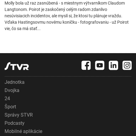
Molly bola už raz zasnúbená - s miestnym výtvarníkom Claudom
Langtonom. Poirot je zaskočený celým radom zdanlivo
nesúvisiacich incidentov, ale myslí si, že ktosi tu plánuje vraždu.
Vďaka Hastingsovmu novému koníčku - fotografovaniu - už Poirot
vie, čo sa má stať...
Jednotka
Dvojka
24
Šport
Správy STVR
Podcasty
Mobilné aplikácie